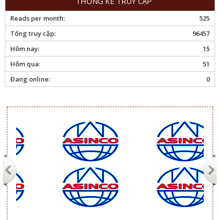
THỐNG KÊ TRUY CẬP
Reads per month:
525
Tổng truy cập:
96457
Hôm nay:
15
Hôm qua:
51
Đang online:
0