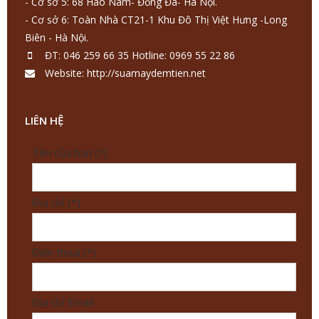
- Cơ sở 5: 68 Hào Nam- Đống Đa- Hà Nội.
- Cơ sở 6: Toàn Nhà CT21-1 Khu Đô Thị Việt Hưng -Long
Biên - Hà Nội.
ĐT: 046 259 66 35 Hotline: 0969 55 22 86
Website: http://suamaydemtien.net
LIÊN HỆ
Tên của bạn (*)
Địa chỉ (*)
Điện thoại (*)
Địa chỉ Email